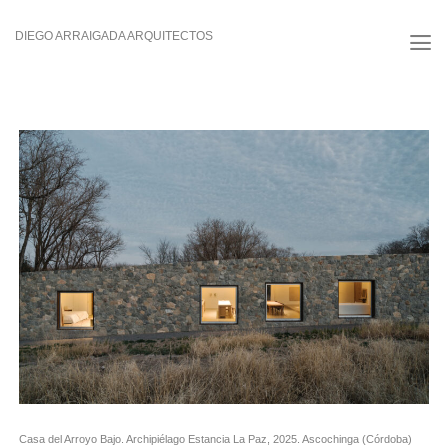
Saltar
al
DIEGO ARRAIGADA ARQUITECTOS
contenido
Casa del Arroyo Bajo. Archipiélago Estancia La Paz, 2025. Ascochinga (Córdoba)