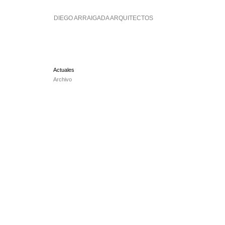
Saltar
al
DIEGO ARRAIGADA ARQUITECTOS
contenido
Actuales
Archivo