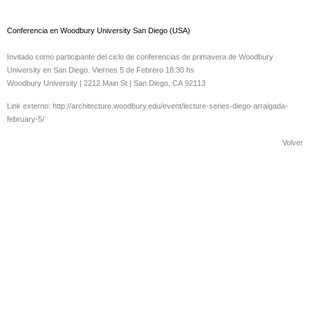
Conferencia en Woodbury University San Diego (USA)
Invitado como participante del ciclo de conferencias de primavera de Woodbury
University en San Diego. Viernes 5 de Febrero 18:30 hs
Woodbury University | 2212 Main St | San Diego, CA 92113
Link externo:
http://architecture.woodbury.edu/event/lecture-series-diego-arraigada-
february-5/
Volver