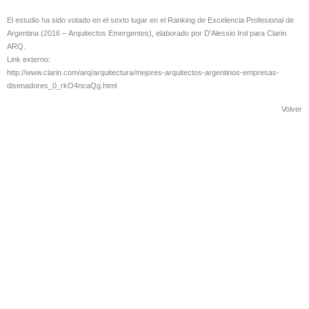
El estudio ha sido votado en el sexto lugar en el Ranking de Excelencia Profesional de
Argentina (2016 – Arquitectos Emergentes), elaborado por D’Alessio Irol para Clarin
ARQ.
Link externo:
http://www.clarin.com/arq/arquitectura/mejores-arquitectos-argentinos-empresas-
disenadores_0_rkO4ncaQg.html
Volver