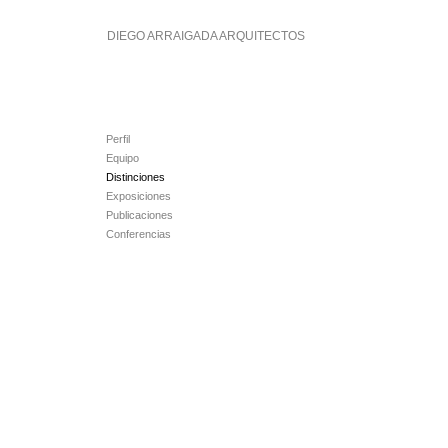
Saltar
al
DIEGO ARRAIGADA ARQUITECTOS
contenido
Perfil
Equipo
Distinciones
Exposiciones
Publicaciones
Conferencias