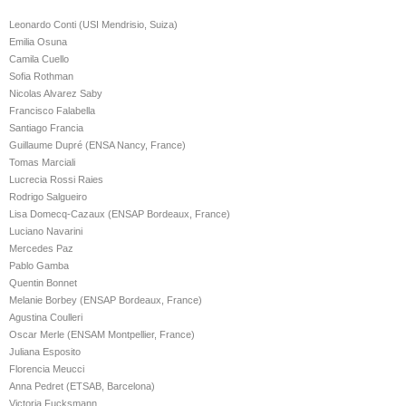
Leonardo Conti (USI Mendrisio, Suiza)
Emilia Osuna
Camila Cuello
Sofia Rothman
Nicolas Alvarez Saby
Francisco Falabella
Santiago Francia
Guillaume Dupré (ENSA Nancy, France)
Tomas Marciali
Lucrecia Rossi Raies
Rodrigo Salgueiro
Lisa Domecq-Cazaux (ENSAP Bordeaux, France)
Luciano Navarini
Mercedes Paz
Pablo Gamba
Quentin Bonnet
Melanie Borbey (ENSAP Bordeaux, France)
Agustina Coulleri
Oscar Merle (ENSAM Montpellier, France)
Juliana Esposito
Florencia Meucci
Anna Pedret (ETSAB, Barcelona)
Victoria Fucksmann