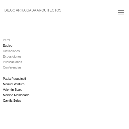
Saltar
al
DIEGO ARRAIGADA ARQUITECTOS
contenido
Perfil
Equipo
Distinciones
Exposiciones
Publicaciones
Conferencias
Paula Pasquinelli
Manuel Ventura
Valentín Bizet
Martina Maldonado
Camila Sejas