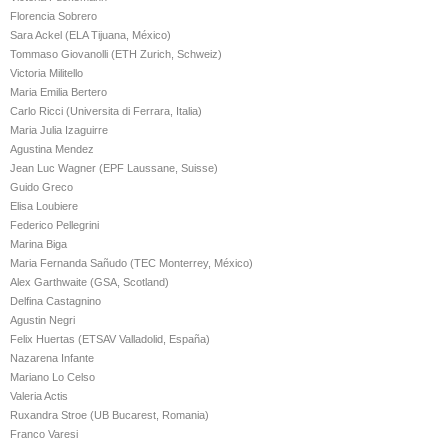
Florencia Sobrero
Sara Ackel (ELA Tijuana, México)
Tommaso Giovanolli (ETH Zurich, Schweiz)
Victoria Militello
Maria Emilia Bertero
Carlo Ricci (Universita di Ferrara, Italia)
Maria Julia Izaguirre
Agustina Mendez
Jean Luc Wagner (EPF Laussane, Suisse)
Guido Greco
Elisa Loubiere
Federico Pellegrini
Marina Biga
Maria Fernanda Sañudo (TEC Monterrey, México)
Alex Garthwaite (GSA, Scotland)
Delfina Castagnino
Agustin Negri
Felix Huertas (ETSAV Valladolid, España)
Nazarena Infante
Mariano Lo Celso
Valeria Actis
Ruxandra Stroe (UB Bucarest, Romania)
Franco Varesi